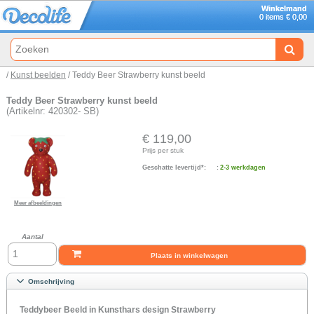
Winkelmand
0 items € 0,00
/
Kunst beelden
/ Teddy Beer Strawberry kunst beeld
Teddy Beer Strawberry kunst beeld
(Artikelnr: 420302- SB)
€ 119,00
Prijs per stuk
Geschatte levertijd*:
:
2-3 werkdagen
Meer afbeeldingen
Aantal
Plaats in winkelwagen
Omschrijving
Teddybeer Beeld in Kunsthars design Strawberry