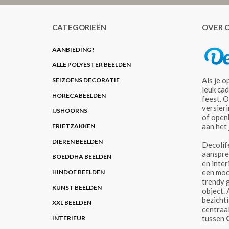
CATEGORIEËN
OVER 
AANBIEDING !
ALLE POLYESTER BEELDEN
Als je o
SEIZOENS DECORATIE
leuk ca
HORECABEELDEN
feest. O
versier
IJSHOORNS
of openb
aan het 
FRIETZAKKEN
DIEREN BEELDEN
Decolife
aanspre
BOEDDHA BEELDEN
en inter
een mooi
HINDOE BEELDEN
trendy g
KUNST BEELDEN
object. 
bezichti
XXL BEELDEN
centraa
tussen
INTERIEUR