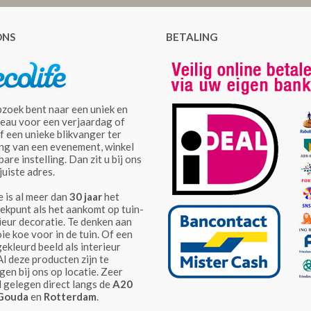
ONS
BETALING
pzoek bent naar een uniek en
deau voor een verjaardag of
f een unieke blikvanger ter
ing van een evenement, winkel
are instelling. Dan zit u bij ons
juiste adres.
 is al meer dan
30 jaar
het
ekpunt als het aankomt op tuin-
ieur decoratie. Te denken aan
e koe voor in de tuin. Of een
ekleurd beeld als interieur
Al deze producten zijn te
gen bij ons op locatie. Zeer
l gelegen direct langs de
A20
Gouda
en
Rotterdam
.