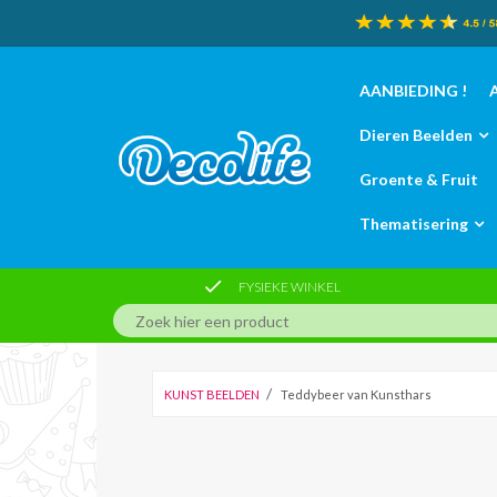
AANBIEDING !
A
Dieren Beelden
Groente & Fruit
Thematisering

FYSIEKE WINKEL
/
KUNST BEELDEN
Teddybeer van Kunsthars