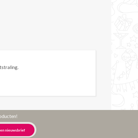
tstraling.
roducten!
en nieuwsbrief